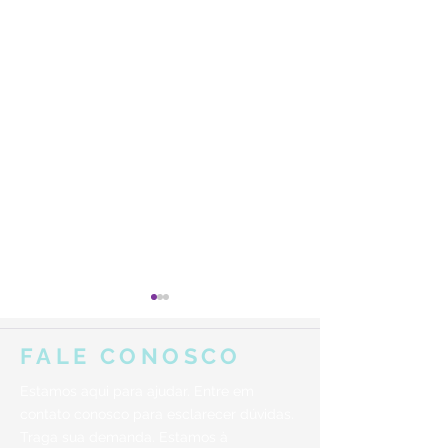
FALE CONOSCO
Estamos aqui para ajudar. Entre em
contato conosco para esclarecer dúvidas.
Traga sua demanda. Estamos à