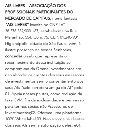
AIS LIVRES – ASSOCIAÇÃO DOS 
PROFISSIONAIS PARTICIPANTES DO 
MERCADO DE CAPITAIS,
 nome fantasia
“AIS LIVRES”
 inscrita no CNPJ nº 
38.378.332/0001-87, estabelecida na Rua 
Maranhão, 554, Conj. 75, CEP: 01.240-904, 
Higienópolis, cidade de São Paulo, vem, à 
ilustre presença de Vossas Senhorias, 
conceder
 o selo que representa o 
reconhecimento dessa instituição ao 
compromisso da Órama Investimentos em 
não abordar os clientes dos seus assessores 
de investimentos sem o consentimento dos 
seus AIs “selo corretora amiga do AI” pois;
01. Apoia nossas pautas, como redução da 
taxa CVM, fim da exclusividade e permissão 
para termos sócios não Assessores de 
Investimentos;02. Oferece uma plataforma 
100% White label;03. Não aborda os clientes 
dos seus AIs sem a autorização deles; e04. 