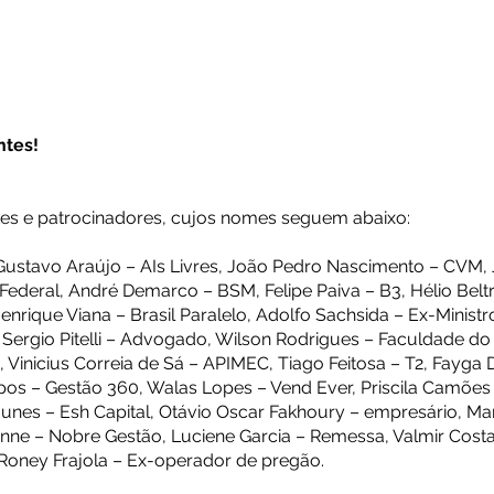
ntes!
es e patrocinadores, cujos nomes seguem abaixo:
, Gustavo Araújo – AIs Livres, João Pedro Nascimento – CVM, 
deral, André Demarco – BSM, Felipe Paiva – B3, Hélio Beltr
enrique Viana – Brasil Paralelo, Adolfo Sachsida – Ex-Minist
Sergio Pitelli – Advogado, Wilson Rodrigues – Faculdade do C
 Vinicius Correia de Sá – APIMEC, Tiago Feitosa – T2, Fayga
os – Gestão 360, Walas Lopes – Vend Ever, Priscila Camões
Nunes – Esh Capital, Otávio Oscar Fakhoury – empresário, Ma
ertanne – Nobre Gestão, Luciene Garcia – Remessa, Valmir Cos
Roney Frajola – Ex-operador de pregão.