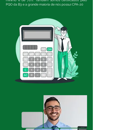
mínimo é de 70%. Também somos certificados pelo
PQO da B3 e a grande maioria de nós possui CPA-20