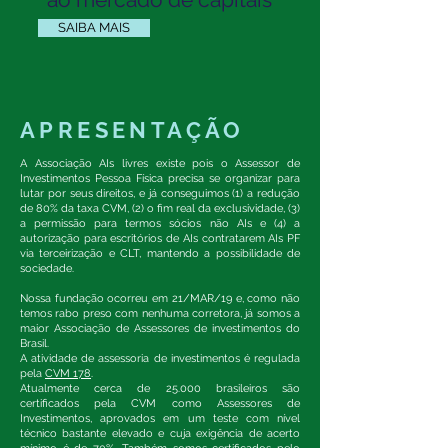
SAIBA MAIS
APRESENTAÇÃO
A Associação AIs livres existe pois o Assessor de
Investimentos Pessoa Física precisa se organizar para
lutar por seus direitos, e já conseguimos (1) a redução
de 80% da taxa CVM, (2) o fim real da exclusividade, (3)
a permissão para termos sócios não AIs e (4) a
autorização para escritórios de AIs contratarem AIs PF
via terceirização e CLT, mantendo a possibilidade de
sociedade.
Nossa fundação ocorreu em 21/MAR/19 e, como não
temos rabo preso com nenhuma corretora, já somos a
maior Associação de Assessores de investimentos do
Brasil.
A atividade de assessoria de investimentos é regulada
pela
CVM 178
.
Atualmente cerca de 25.000 brasileiros são
certificados pela CVM como Assessores de
Investimentos, aprovados em um teste com nível
técnico bastante elevado e cuja exigência de acerto